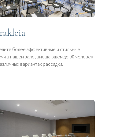
rakleia
едите более эффективные и стильные
чи в нашем зале, вмещающем до 90 человек
азличных вариантах рассадки.