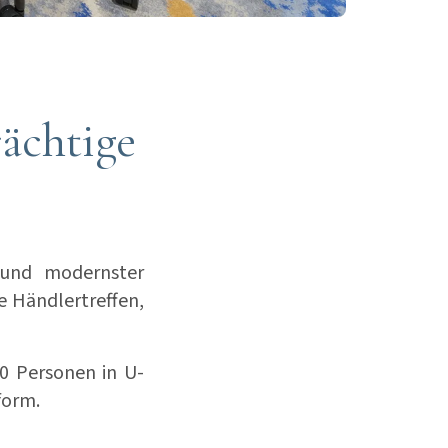
rächtige
 und modernster
e Händlertreffen,
30 Personen in U-
form.