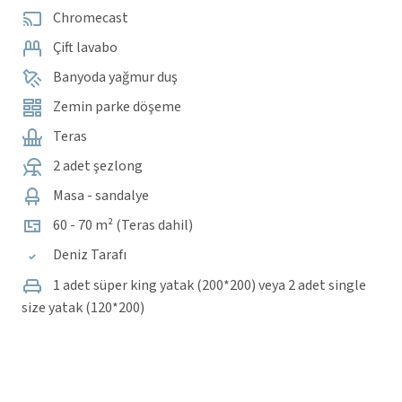
Chromecast
Çift lavabo
Banyoda yağmur duş
Zemin parke döşeme
Teras
2 adet şezlong
Masa - sandalye
60 - 70 m² (Teras dahil)
Deniz Tarafı
1 adet süper king yatak (200*200) veya 2 adet single
size yatak (120*200)