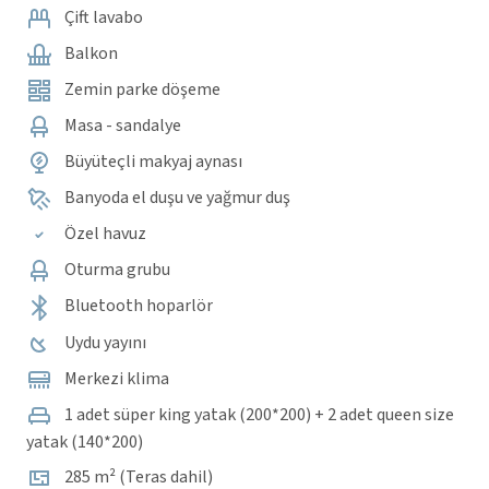
Çift lavabo
Balkon
Zemin parke döşeme
Masa - sandalye
Büyüteçli makyaj aynası
Banyoda el duşu ve yağmur duş
Özel havuz
Oturma grubu
Bluetooth hoparlör
Uydu yayını
Merkezi klima
1 adet süper king yatak (200*200) + 2 adet queen size
yatak (140*200)
285 m² (Teras dahil)