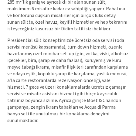
285 m²’lik geniş ve ayrıcalıklı bir alan sunan süit,
maksimum 6 misafire kadar ev sahipliği yapıyor. Rahatına
ve konforuna düşkün misafirler için birçok lüks detay
sunan süitte, özel havuz, keyifli hizmetler ve hep tekrarını
isteyeceğiniz kusursuz bir Didim tatili sizi bekliyor.
Presidential süit konseptimizde ücretsiz oda servisi (oda
servisi menüsü kapsamında), turn down hizmeti, özenle
hazırlanmış özel minibar set-up (gin, votka, viski, alkolsüz
içecekler, bira, şarap ve daha fazlası), kuruyemiş ve kuru
meyve tabağı ikramı, misafir ilişkileri tarafından karşılama
ve odaya eşlik, köpüklü şarap ile karşılama, yastık menüsü,
a’la carte restoranlarda rezervasyon önceliği, vale
hizmeti, 7 gece ve üzeri konaklamalarda ücretsiz çamaşır
servisi ve misafir asistanı hizmeti gibi birçok ayrıcalık
tatiliniz boyunca sizinle. Ayrıca girişte Moët & Chandon
şampanya, zengin ikram tabakları ve Acqua di Parma
banyo seti ile unutulmaz bir konaklama deneyimi
sunulmaktadır.