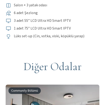
Salon + 3 yatak odası
6 adet Şezlong
3 adet 55” LCD Ultra HD Smart IPTV
1 adet 75” LCD Ultra HD Smart IPTV
Lüks set-up (Cin, votka, viski, köpüklü şarap)
Diğer Odalar
Community Bölümü