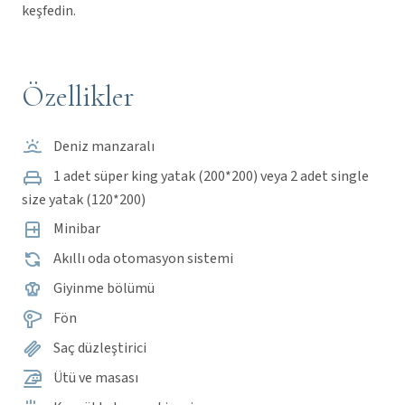
keşfedin.
Özellikler
Deniz manzaralı
1 adet süper king yatak (200*200) veya 2 adet single
size yatak (120*200)
Minibar
Akıllı oda otomasyon sistemi
Giyinme bölümü
Fön
Saç düzleştirici
Ütü ve masası