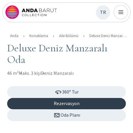
TR
Anda
Konaklama
Aile Bölümü
Deluxe Deniz Manzaralı Oda
Deluxe Deniz Manzaralı
Oda
46 m²
Maks. 3 kişi
Deniz Manzaralı
360° Tur
Rezervasyon
Oda Planı