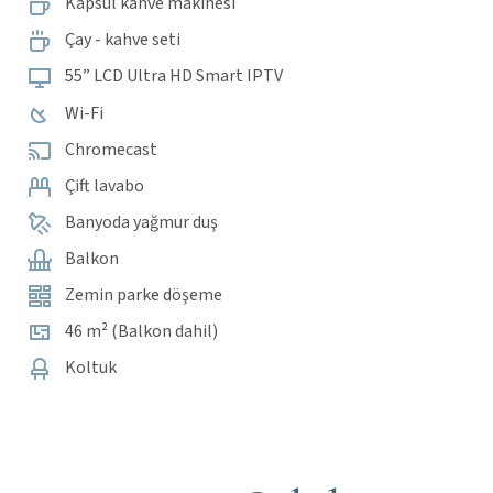
Kapsül kahve makinesi
Çay - kahve seti
55” LCD Ultra HD Smart IPTV
Wi-Fi
Chromecast
Çift lavabo
Banyoda yağmur duş
Balkon
Zemin parke döşeme
46 m² (Balkon dahil)
Koltuk