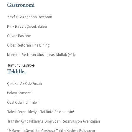
Gastronomi
Zestful Bazaar Ana Restoran
Pink Rabbit Çocuk Büfesi
Olivae Pastane
Cibes Restoran Fine Dining
Mansion Restoran Uluslararası Mutfak (+16)
Tümünü Keşfet
Teklifler
Çok Kal Az Öde Fırsatı
Balayı Konsepti
Özel Oda İndirimleri
Taksit Seçenekleriyle Tatilinizi Ertelemeyin!
Transfer Ayrıcalıklarıyla Doğrudan Rezervasyon Avantajları
19 Mayıs’ta Gençliğin Coşkusu Tatilin Keyfiyle Buluşuyor