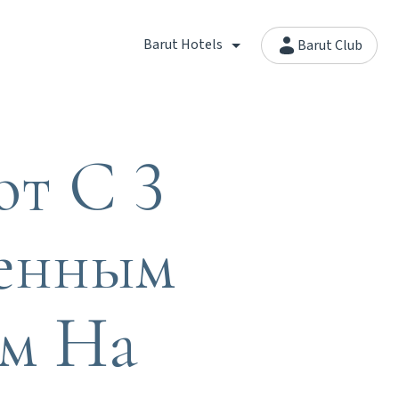
Barut Hotels
Barut Club
т С 3
венным
ом На