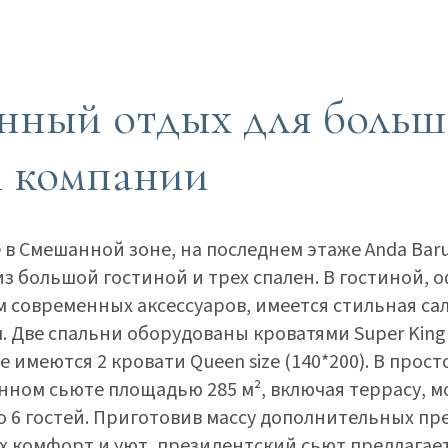
нный отдых для боль
и компании
 Смешанной зоне, на последнем этаже Anda Barut 
из большой гостиной и трех спален. В гостиной,
 современных аксессуаров, имеется стильная са
 Две спальни оборудованы кроватями Super King si
е имеются 2 кровати Queen size (140*200). В прос
ном сьюте площадью 285 м², включая террасу, м
о 6 гостей. Приготовив массу дополнительных пр
х комфорт и уют, президентский сьют предлагае