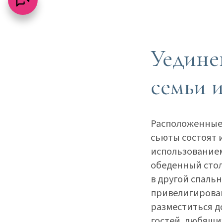
Уедине
семьи 
Расположенные в
сьюты состоят 
использованием
обеденный стол.
в другой спальн
привелигирован
разместиться д
гостей, любящи