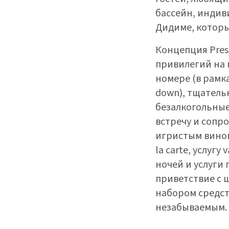
бассейн, индив
Дидиме, которы
Концепция Pres
привилегий на 
номере (в рамка
down), тщатель
безалкогольные 
встречу и сопро
игристым вином
la carte, услуг
ночей и услуги
приветствие с 
набором средст
незабываемым.