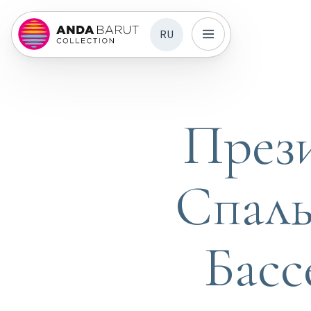
RU
През
Спаль
Басс