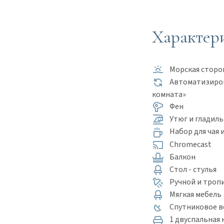
Характер
Морская сторо
Автоматизиров
комната»
Фен
Утюг и гладиль
Набор для чая 
Chromecast
Балкон
Стол - стулья
Ручной и тропи
Мягкая мебель
Спутниковое 
1 двуспальная к