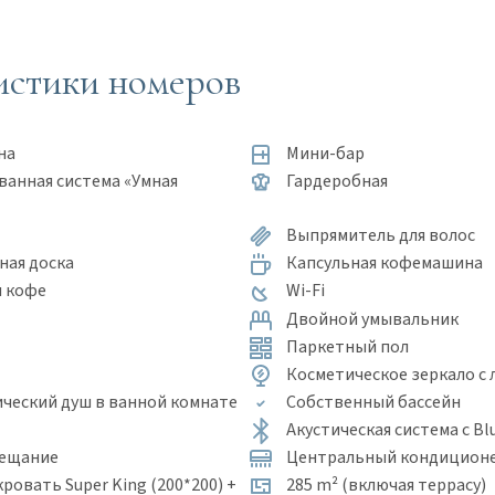
истики номеров
на
Мини-бар
анная система «Умная
Гардеробная
Выпрямитель для волос
ная доска
Капсульная кофемашина
и кофе
Wi-Fi
Двойной умывальник
Паркетный пол
Косметическое зеркало с 
ческий душ в ванной комнате
Собственный бассейн
Акустическая система с Bl
вещание
Центральный кондицион
ровать Super King (200*200) +
285 m² (включая террасу)