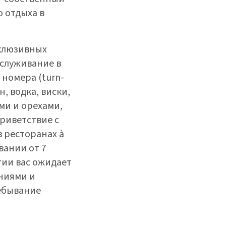
 отдыха в
склюзивных
бслуживание в
 номера (turn-
 водка, виски,
ами и орехами,
приветствие с
 ресторанах à
вании от 7
тии вас ожидает
ниями и
ребывание