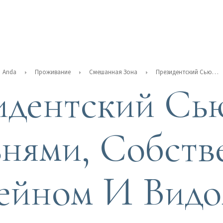
Anda
Проживание
Смешанная Зона
Президентский Сьют С 3 Спальнями, Собственным Бассейном И Видом На Море
идентский Сью
нями, Собст
ейном И Вид