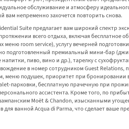
идуальное обслуживание и атмосферу идеального
й вам непременно захочется повторить снова.
idential Suite предлагает вам широкий спектр эк
протяжении всего отдыха, включая бесплатное о
х меню room service), услугу вечерней подготовки
но подготовленный премиальный мини-бар (джин,
напитки, пиво, вино и др.), тарелку с сухофрукт
вождение в номер сотрудником Guest Relations, 
, меню подушек, приоритет при бронировании в
у valet-парковки, бесплатную прачечную при прожи
 персонального ассистента. Кроме того, по прибы
шампанским Moët & Chandon, изысканными угоще
в для ванной Acqua di Parma, что сделает ваше п