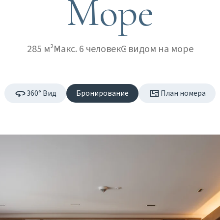
Море
285 м²
Макс. 6 человек
С видом на море
360° Вид
Бронирование
План номера