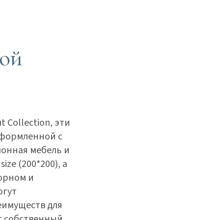
шой
Collection, эти
 оформленной с
лонная мебель и
ze (200*200), а
торном и
огут
еимуществ для
т собственный