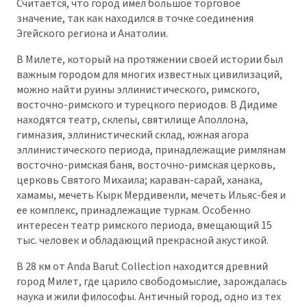
Считается, что город имел большое торговое
значение, так как находился в точке соединения
Эгейского региона и Анатолии.
В Милете, который на протяжении своей истории был
важным городом для многих известных цивилизаций,
можно найти руины эллинистического, римского,
восточно-римского и турецкого периодов. В Дидиме
находятся театр, склепы, святилище Аполлона,
гимназия, эллинистический склад, южная агора
эллинистического периода, принадлежащие римлянам
восточно-римская баня, восточно-римская церковь,
церковь Святого Михаила; караван-сарай, ханака,
хамамы, мечеть Кырк Мердивенли, мечеть Ильяс-бея и
ее комплекс, принадлежащие туркам. Особенно
интересен театр римского периода, вмещающий 15
тыс. человек и обладающий прекрасной акустикой.
В 28 км от Anda Barut Collection находится древний
город Милет, где царило свободомыслие, зарождалась
наука и жили философы. Античный город, одно из тех